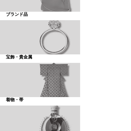
​ブランド品
​宝飾・貴金属
​着物・帯