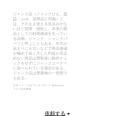
の買取ができます。
ジャンク品（ジャンクひん、
英
語
：Junk、故障品と同義）と
は、そのまま使える見込みがな
いほど故障・損耗し、本来の製
品としての利用価値を失ってい
る品物。ジャンク、ジャンクパ
ーツと呼ぶこともある。年式が
あまりにも古いなどで商品価値
が極めて低く大した利益が見込
めない商品は買取後に動作チェ
ックをせずにジャンクコーナー
に並べられている場合がある。
ジャンク品は廃棄物の一形態で
もある。
引用 ジャンク品 ウィキペディア (Wikipedia):
フリー百科事典
依頼する
→