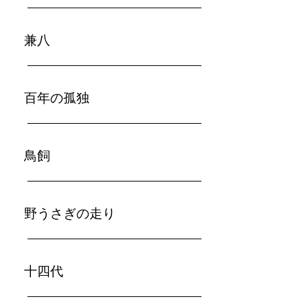
兼八
百年の孤独
鳥飼
野うさぎの走り
​十四代